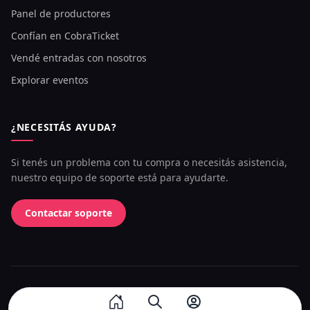
Panel de productores
Confían en CobraTicket
Vendé entradas con nosotros
Explorar eventos
¿NECESITÁS AYUDA?
Si tenés un problema con tu compra o necesitás asistencia,
nuestro equipo de soporte está para ayudarte.
Contactar soporte
©
2026
CobraTicket. Todos los derechos reservados.
Preguntas frecuentes
Términos y condiciones