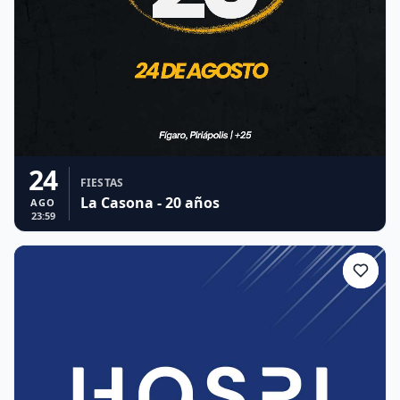
24
FIESTAS
La Casona - 20 años
AGO
23:59