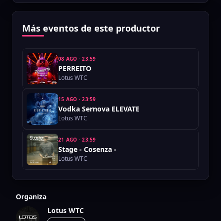
Más eventos de este productor
08 AGO
·
23:59
PERREITO
Lotus WTC
15 AGO
·
23:59
Vodka Sernova ELEVATE
Lotus WTC
21 AGO
·
23:59
Stage - Cosenza -
Lotus WTC
Organiza
Lotus WTC