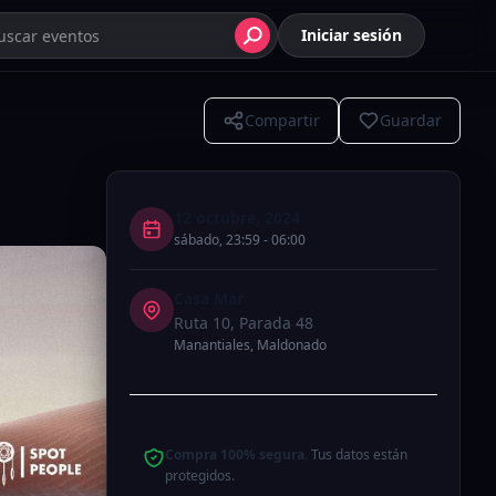
Iniciar sesión
Compartir
Guardar
12 octubre, 2024
sábado
,
23:59
-
06:00
Casa Mar
Ruta 10, Parada 48
Manantiales
,
Maldonado
Compra 100% segura.
Tus datos están
protegidos.