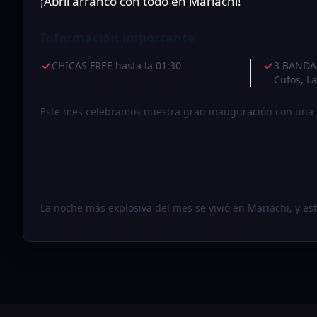
¡Abril arrancó con todo en Mariachi!
Información importante
CHICAS FREE hasta la 01:30
3 BANDAS
Cufos, L
Este mes celebramos nuestra gran inauguración con una fi
La noche más explosiva del mes se vivió en Mariachi, y est