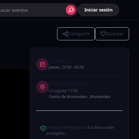
Iniciar sesión
Compartir
Guardar
10 abril, 2025
jueves
,
23:50
-
05:30
L’Club Montevideo
Uruguay 1136
Centro de Montevideo
,
Montevideo
Compra 100% segura.
Tus datos están
protegidos.