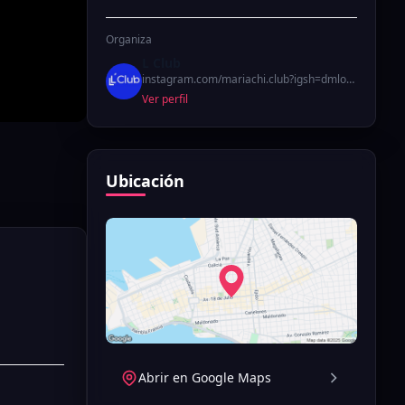
Organiza
L Club
instagram.com/mariachi.club?igsh=dmlocmpyZGlpcnN2&utm_source=qr
Ver perfil
Ubicación
Abrir en Google Maps