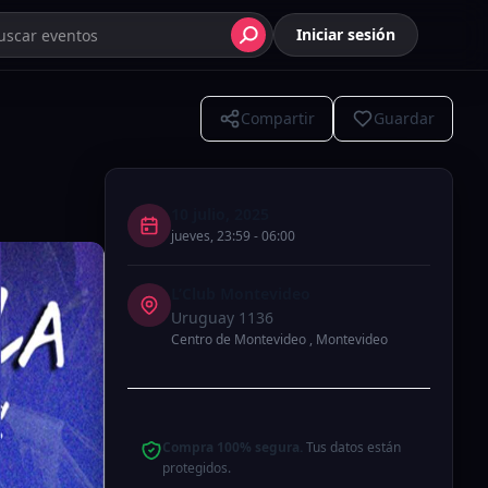
Iniciar sesión
Compartir
Guardar
10 julio, 2025
jueves
,
23:59
-
06:00
L’Club Montevideo
Uruguay 1136
Centro de Montevideo
,
Montevideo
Compra 100% segura.
Tus datos están
protegidos.