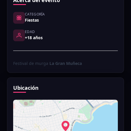
Acerca del evento
CATEGORÍA
Fiestas
EDAD
+18 años
Festival de murga
La Gran Muñeca
Ubicación