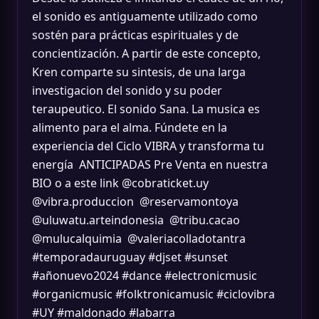
el sonido es antiguamente utilizado como
sostén para prácticas espirituales y de
concientización. A partir de este concepto,
Kren comparte su sintesis, de una larga
investigacion del sonido y su poder
teraupeutico. El sonido Sana. La musica es
alimento para el alma. Fúndete en la
experiencia del Ciclo VIBRA y transforma tu
energía ANTICIPADAS Pre Venta en nuestra
BIO o a este link @cobraticket.uy
@vibra.produccion @reservamontoya
@uluwatu.arteindonesia @tribu.cacao
@mulucalquimia @valeriacolladotantra
#temporadauruguay #djset #sunset
#añonuevo2024 #dance #electronicmusic
#organicmusic #folktronicamusic #ciclovibra
#UY #maldonado #labarra