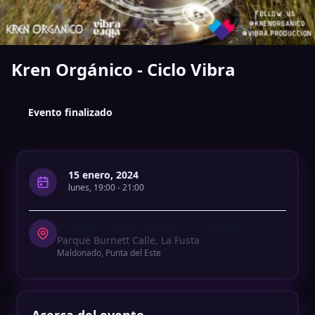
Kren Orgánico - Ciclo Vibra
Evento finalizado
15 enero, 2024
lunes
,
19:00
-
21:00
El Origen Centro Holístico, Las Grutas
Parque Burnett Calle, La Fusta
Maldonado
,
Punta del Este