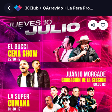
30Club + QAtrevido + La Pera Producciones: TRASNOCHE JUEVES 10/7