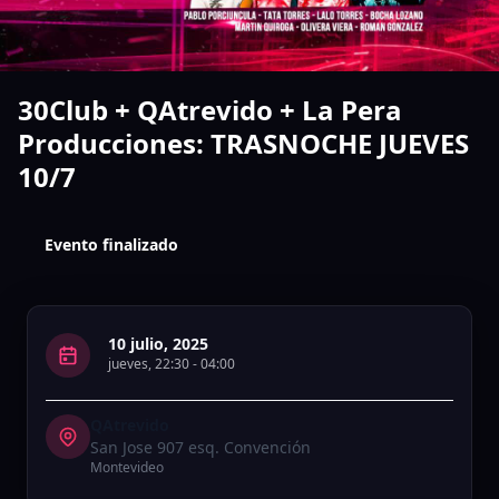
30Club + QAtrevido + La Pera
Producciones: TRASNOCHE JUEVES
10/7
Evento finalizado
10 julio, 2025
jueves
,
22:30
-
04:00
QAtrevido
San Jose 907 esq. Convención
Montevideo