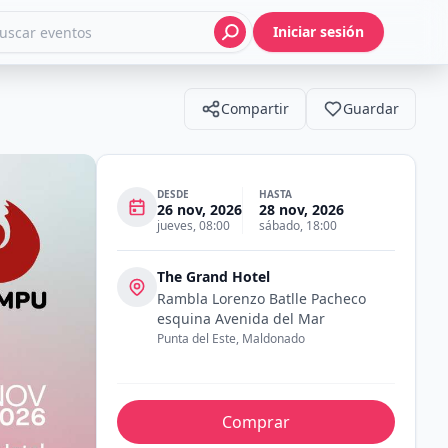
Iniciar sesión
Compartir
Guardar
DESDE
HASTA
26 nov, 2026
28 nov, 2026
jueves
,
08:00
sábado
,
18:00
The Grand Hotel
Rambla Lorenzo Batlle Pacheco
esquina Avenida del Mar
Punta del Este
,
Maldonado
Comprar